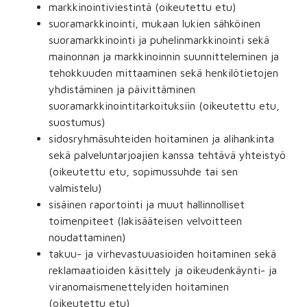
markkinointiviestintä (oikeutettu etu)
suoramarkkinointi, mukaan lukien sähköinen
suoramarkkinointi ja puhelinmarkkinointi sekä
mainonnan ja markkinoinnin suunnitteleminen ja
tehokkuuden mittaaminen sekä henkilötietojen
yhdistäminen ja päivittäminen
suoramarkkinointitarkoituksiin (oikeutettu etu,
suostumus)
sidosryhmäsuhteiden hoitaminen ja alihankinta
sekä palveluntarjoajien kanssa tehtävä yhteistyö
(oikeutettu etu, sopimussuhde tai sen
valmistelu)
sisäinen raportointi ja muut hallinnolliset
toimenpiteet (lakisääteisen velvoitteen
noudattaminen)
takuu- ja virhevastuuasioiden hoitaminen sekä
reklamaatioiden käsittely ja oikeudenkäynti- ja
viranomaismenettelyiden hoitaminen
(oikeutettu etu)