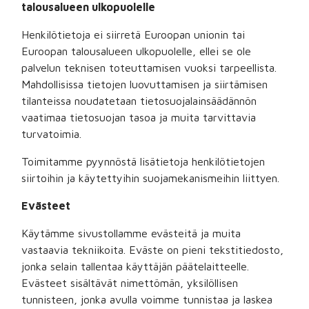
talousalueen ulkopuolelle
Henkilötietoja ei siirretä Euroopan unionin tai
Euroopan talousalueen ulkopuolelle, ellei se ole
palvelun teknisen toteuttamisen vuoksi tarpeellista.
Mahdollisissa tietojen luovuttamisen ja siirtämisen
tilanteissa noudatetaan tietosuojalainsäädännön
vaatimaa tietosuojan tasoa ja muita tarvittavia
turvatoimia.
Toimitamme pyynnöstä lisätietoja henkilötietojen
siirtoihin ja käytettyihin suojamekanismeihin liittyen.
Evästeet
Käytämme sivustollamme evästeitä ja muita
vastaavia tekniikoita. Eväste on pieni tekstitiedosto,
jonka selain tallentaa käyttäjän päätelaitteelle.
Evästeet sisältävät nimettömän, yksilöllisen
tunnisteen, jonka avulla voimme tunnistaa ja laskea