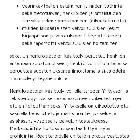
väärinkäytösten estäminen ja niiden tutkinta,
sekä tietoturvan, henkilöiden ja omaisuuden
turvallisuuden varmistaminen (oikeutettu etu)
muiden lakisääteisten velvollisuuksien (esim.
kirjanpitoon ja verotukseen liittyvät toimet)
sekä raportointivelvollisuuksien hoitaminen
sekä, un henkilötietojen käsittely perustuu henkilön
antamaan suostumukseen, henkilö voi milloin tahansa
peruuttaa suostumuksensa ilmoittamalla siitä edellä
mainitulle yhteyshenkilölle.
Henkilötietojen käsittely voi olla tarpeen Yrityksen ja
rekisteröidyn välisen asiakassuhteen oikeutettujen
etujen toteuttamiseksi. Yrityksellä on oikeutettu etu
käsitellä henkilötietoja markkinointi-, palvelu- ja
asiakasanalyyseissa ja palvelun testauksessa.
Markkinointitarkoituksiin saattaa liittyä myös
profilointia. Rekisteröidyllä on tällöin oikeus vastustaa