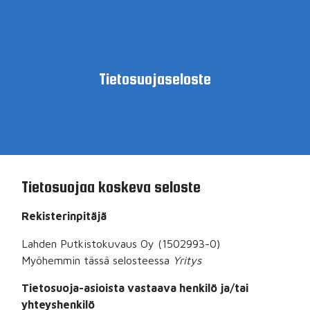
Tietosuojaseloste
Tietosuojaa koskeva seloste
Rekisterinpitäjä
Lahden Putkistokuvaus Oy
(
1502993-0
)
Myöhemmin tässä selosteessa
Yritys
Tietosuoja-asioista vastaava henkilö ja/tai
yhteyshenkilö