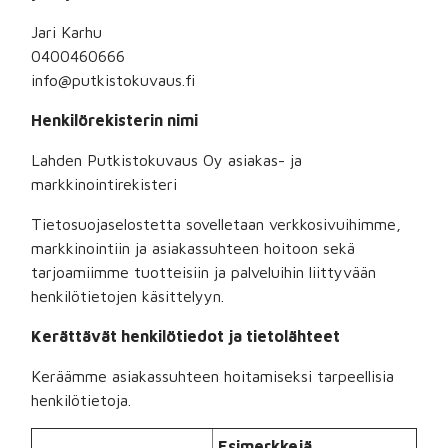
Jari Karhu
0400460666
info@putkistokuvaus.fi
Henkilörekisterin nimi
Lahden Putkistokuvaus Oy
asiakas- ja
markkinointirekisteri
Tietosuojaselostetta sovelletaan verkkosivuihimme,
markkinointiin ja asiakassuhteen hoitoon sekä
tarjoamiimme tuotteisiin ja palveluihin liittyvään
henkilötietojen käsittelyyn.
Kerättävät henkilötiedot ja tietolähteet
Keräämme asiakassuhteen hoitamiseksi tarpeellisia
henkilötietoja.
Esimerkkejä