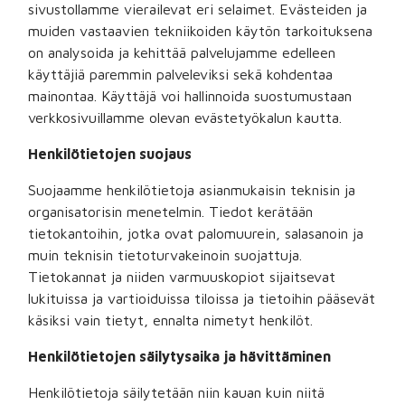
sivustollamme vierailevat eri selaimet. Evästeiden ja
muiden vastaavien tekniikoiden käytön tarkoituksena
on analysoida ja kehittää palvelujamme edelleen
käyttäjiä paremmin palveleviksi sekä kohdentaa
mainontaa. Käyttäjä voi hallinnoida suostumustaan
verkkosivuillamme olevan evästetyökalun kautta.
Henkilötietojen suojaus
Suojaamme henkilötietoja asianmukaisin teknisin ja
organisatorisin menetelmin. Tiedot kerätään
tietokantoihin, jotka ovat palomuurein, salasanoin ja
muin teknisin tietoturvakeinoin suojattuja.
Tietokannat ja niiden varmuuskopiot sijaitsevat
lukituissa ja vartioiduissa tiloissa ja tietoihin pääsevät
käsiksi vain tietyt, ennalta nimetyt henkilöt.
Henkilötietojen säilytysaika ja hävittäminen
Henkilötietoja säilytetään niin kauan kuin niitä