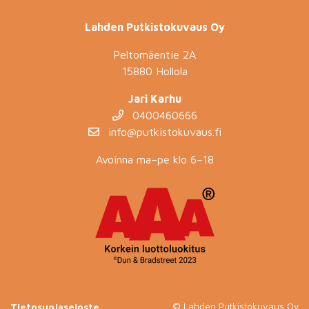
Lahden Putkistokuvaus Oy
Peltomäentie 2A
15880 Hollola
Jari Karhu
0400460666
info@putkistokuvaus.fi
Avoinna ma–pe klo 6–18
Tietosuojaseloste
© Lahden Putkistokuvaus Oy