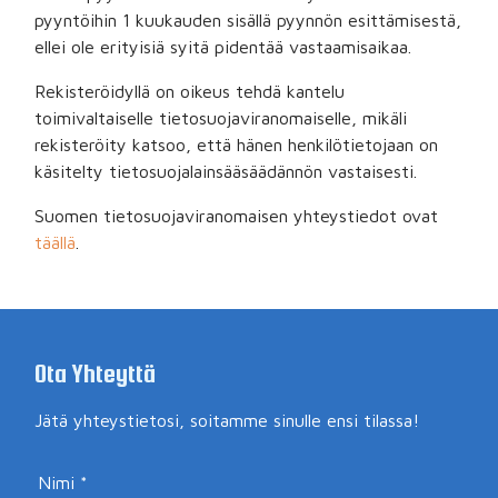
pyyntöihin 1 kuukauden sisällä pyynnön esittämisestä,
ellei ole erityisiä syitä pidentää vastaamisaikaa.
Rekisteröidyllä on oikeus tehdä kantelu
toimivaltaiselle tietosuojaviranomaiselle, mikäli
rekisteröity katsoo, että hänen henkilötietojaan on
käsitelty tietosuojalainsääsäädännön vastaisesti.
Suomen tietosuojaviranomaisen yhteystiedot ovat
täällä
.
Ota Yhteyttä
Jätä yhteystietosi, soitamme sinulle ensi tilassa!
Nimi
*