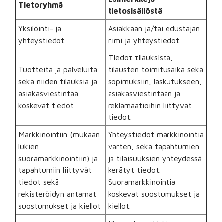
Tietoryhmä
tietosisällöstä
Yksilöinti- ja
Asiakkaan ja/tai edustajan
yhteystiedot
nimi ja yhteystiedot.
Tiedot tilauksista,
Tuotteita ja palveluita
tilausten toimitusaika sekä
sekä niiden tilauksia ja
sopimuksiin, laskutukseen,
asiakasviestintää
asiakasviestintään ja
koskevat tiedot
reklamaatioihin liittyvät
tiedot.
Markkinointiin (mukaan
Yhteystiedot markkinointia
lukien
varten, sekä tapahtumien
suoramarkkinointiin) ja
ja tilaisuuksien yhteydessä
tapahtumiin liittyvät
kerätyt tiedot.
tiedot sekä
Suoramarkkinointia
rekisteröidyn antamat
koskevat suostumukset ja
suostumukset ja kiellot
kiellot.