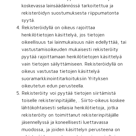
koskevassa lainsäädännössä tarkoitettua ja
rekisteröidyn suostumuksesta riippumatonta
syytä.
Rekisteröidyllä on oikeus rajoittaa
henkilötietojen käsittelyä, jos tietojen
oikeellisuus tai lainmukaisuus näin edellyttää, tai
vastustamisoikeuden mukaisesti rekisteröity
pyytää rajoittamaan henkilötietojen käsittelyä
vain tietojen säilyttämiseen. Rekisteröidyllä on
oikeus vastustaa tietojen käsittelyä
suoramarkkinointitarkoituksiin Yrityksen
oikeutetun edun perusteella.
Rekisteröity voi pyytää tietojen siirtämistä
toiselle rekisterinpitäjälle, . Siirto-oikeus koskee
lähtökohtaisesti sellaisia henkilötietoja, jotka
rekisteröity on toimittanut rekisterinpitäjälle
jäsennellyssä ja koneellisesti luettavassa
muodossa, ja joiden käsittelyn perusteena on