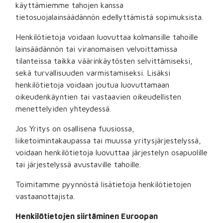
käyttämiemme tahojen kanssa
tietosuojalainsäädännön edellyttämistä sopimuksista.
Henkilötietoja voidaan luovuttaa kolmansille tahoille
lainsäädännön tai viranomaisen velvoittamissa
tilanteissa taikka väärinkäytösten selvittämiseksi,
sekä turvallisuuden varmistamiseksi. Lisäksi
henkilötietoja voidaan joutua luovuttamaan
oikeudenkäyntien tai vastaavien oikeudellisten
menettelyiden yhteydessä.
Jos Yritys on osallisena fuusiossa,
liiketoimintakaupassa tai muussa yritysjärjestelyssä,
voidaan henkilötietoja luovuttaa järjestelyn osapuolille
tai järjestelyssä avustaville tahoille.
Toimitamme pyynnöstä lisätietoja henkilötietojen
vastaanottajista.
Henkilötietojen siirtäminen Euroopan