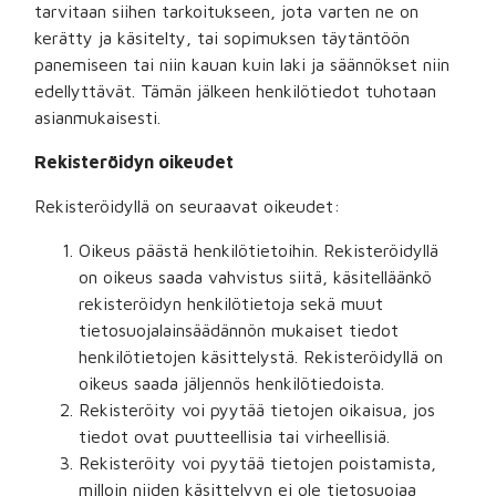
tarvitaan siihen tarkoitukseen, jota varten ne on
kerätty ja käsitelty, tai sopimuksen täytäntöön
panemiseen tai niin kauan kuin laki ja säännökset niin
edellyttävät. Tämän jälkeen henkilötiedot tuhotaan
asianmukaisesti.
Rekisteröidyn oikeudet
Rekisteröidyllä on seuraavat oikeudet:
Oikeus päästä henkilötietoihin. Rekisteröidyllä
on oikeus saada vahvistus siitä, käsitelläänkö
rekisteröidyn henkilötietoja sekä muut
tietosuojalainsäädännön mukaiset tiedot
henkilötietojen käsittelystä. Rekisteröidyllä on
oikeus saada jäljennös henkilötiedoista.
Rekisteröity voi pyytää tietojen oikaisua, jos
tiedot ovat puutteellisia tai virheellisiä.
Rekisteröity voi pyytää tietojen poistamista,
milloin niiden käsittelyyn ei ole tietosuojaa