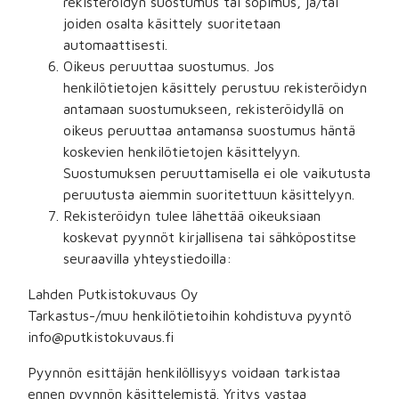
rekisteröidyn suostumus tai sopimus, ja/tai
joiden osalta käsittely suoritetaan
automaattisesti.
Oikeus peruuttaa suostumus. Jos
henkilötietojen käsittely perustuu rekisteröidyn
antamaan suostumukseen, rekisteröidyllä on
oikeus peruuttaa antamansa suostumus häntä
koskevien henkilötietojen käsittelyyn.
Suostumuksen peruuttamisella ei ole vaikutusta
peruutusta aiemmin suoritettuun käsittelyyn.
Rekisteröidyn tulee lähettää oikeuksiaan
koskevat pyynnöt kirjallisena tai sähköpostitse
seuraavilla yhteystiedoilla:
Lahden Putkistokuvaus Oy
Tarkastus-/muu henkilötietoihin kohdistuva pyyntö
info@putkistokuvaus.fi
Pyynnön esittäjän henkilöllisyys voidaan tarkistaa
ennen pyynnön käsittelemistä. Yritys vastaa