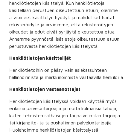
henkilötietojen käsittelyä. Kun henkilötietoja
käsitellään perustuen oikeutettuun etuun, olemme
arvioineet käsittelyn hyödyt ja mahdolliset haitat
rekisteröidylle ja arvioimme, että rekisteröityjen
oikeudet ja edut eivät syrjäytä oikeutettua etua.
Annamme pyynnöstä lisätietoja oikeutettuun etuun
perustuvasta henkilötietojen käsittelystä.
Henkilötietojen käsittelijät
Henkilötietoihin on pääsy vain asiakassuhteen
hallinnoinnista ja markkinoinnista vastaavilla henkilöillä.
Henkilötietojen vastaanottajat
Henkilötietojen käsittelyssä voidaan käyttää myös
erilaisia palveluntarjoajia ja muita kolmansia tahoja,
kuten teknisten ratkaisujen tai palvelintilan tarjoajia
tai kirjanpito- ja taloushallinnon palveluntarjoajia.
Huolehdimme henkilötietojen käsittelyssä