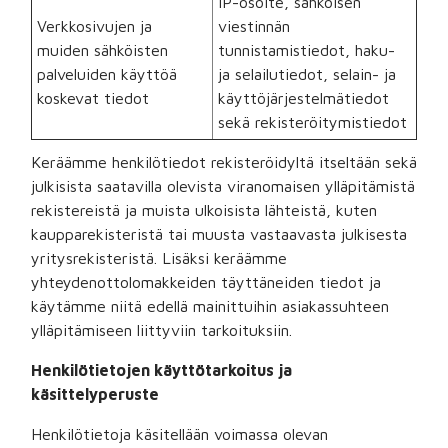
IP-osoite, sähköisen
Verkkosivujen ja
viestinnän
muiden sähköisten
tunnistamistiedot, haku-
palveluiden käyttöä
ja selailutiedot, selain- ja
koskevat tiedot
käyttöjärjestelmätiedot
sekä rekisteröitymistiedot
Keräämme henkilötiedot rekisteröidyltä itseltään sekä
julkisista saatavilla olevista viranomaisen ylläpitämistä
rekistereistä ja muista ulkoisista lähteistä, kuten
kaupparekisteristä tai muusta vastaavasta julkisesta
yritysrekisteristä. Lisäksi keräämme
yhteydenottolomakkeiden täyttäneiden tiedot ja
käytämme niitä edellä mainittuihin asiakassuhteen
ylläpitämiseen liittyviin tarkoituksiin.
Henkilötietojen käyttötarkoitus ja
käsittelyperuste
Henkilötietoja käsitellään voimassa olevan